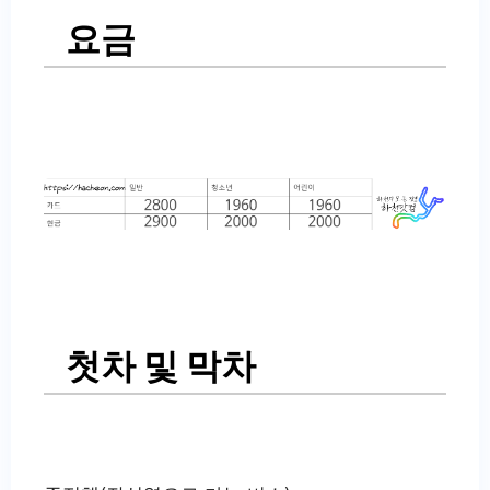
요금
첫차 및 막차