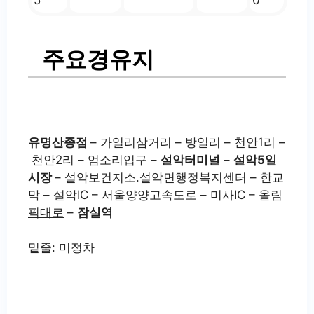
5
0
주요경유지
유명산종점
– 가일리삼거리 – 방일리 – 천안1리 –
천안2리 – 엄소리입구 –
설악터미널
–
설악5일
시장
– 설악보건지소.설악면행정복지센터 – 한교
막 –
설악IC – 서울양양고속도로 – 미사IC – 올림
픽대로
–
잠실역
밑줄: 미정차