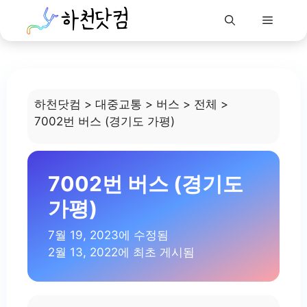
Menu
Skip
to
content
하천닷컴
>
대중교통
>
버스
>
전체
>
7002번 버스 (경기도 가평)
7002번 버스 (경기도
가평)
7월 19, 2023에 수정됨
2월 13, 2022에 최초 게시됨