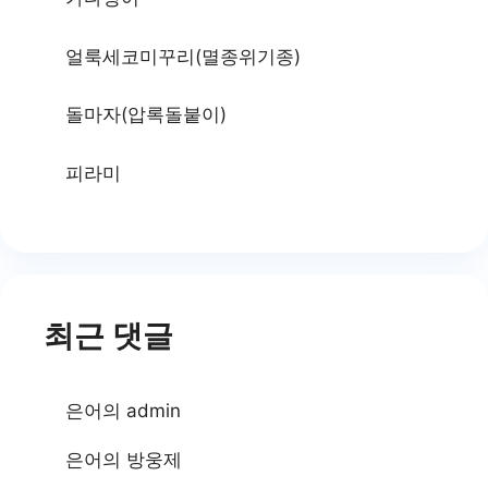
얼룩세코미꾸리(멸종위기종)
돌마자(압록돌붙이)
피라미
최근 댓글
은어
의
admin
은어
의
방웅제