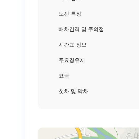
노선 특징
배차간격 및 주의점
시간표 정보
주요경유지
요금
첫차 및 막차