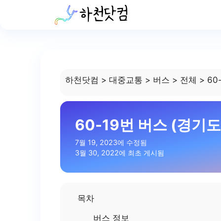
Skip
to
content
하천닷컴
>
대중교통
>
버스
>
전체
>
60
60-19번 버스 (경기도
7월 19, 2023에 수정됨
3월 30, 2022에 최초 게시됨
목차
버스 정보