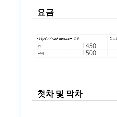
요금
첫차 및 막차