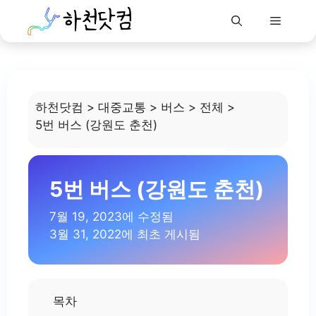
Menu
Skip
to
content
하천닷컴
>
대중교통
>
버스
>
전체
>
5번 버스 (강원도 춘천)
5번 버스 (강원도 춘천)
7월 19, 2023에 수정됨
3월 31, 2022에 최초 게시됨
목차