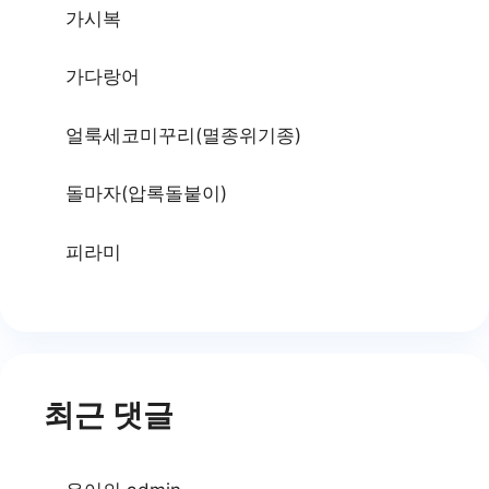
가시복
가다랑어
얼룩세코미꾸리(멸종위기종)
돌마자(압록돌붙이)
피라미
최근 댓글