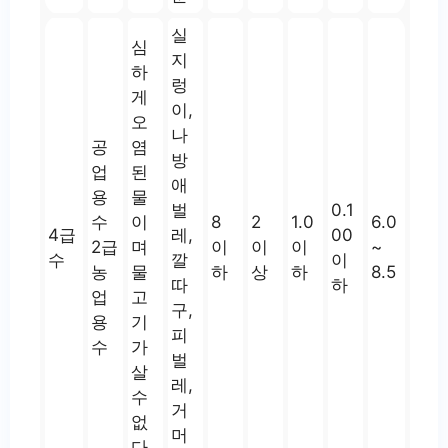
실
심
지
하
렁
게
이,
오
나
공
염
방
업
된
애
용
물
벌
0.1
수
이
8
2
1.0
6.0
4급
레,
00
2급
며
이
이
이
~
수
깔
이
농
물
하
상
하
8.5
따
하
업
고
구,
용
기
피
수
가
벌
살
레,
수
거
없
머
다.