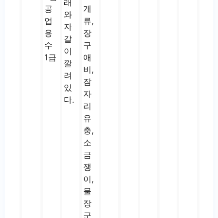
래
공
개
와
업
류,
자
용
장
갈
수
구
이
1급
애
깔
비,
려
잠
있
자
다.
리
유
충,
소
금
쟁
이,
물
장
군