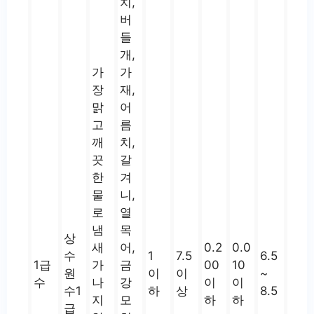
치,
버
들
개,
가
가
장
재,
맑
어
고
름
깨
치,
끗
갈
한
겨
물
니,
로
열
냄
목
상
새
어,
0.2
0.0
수
1
7.5
6.5
1급
가
금
00
10
원
이
이
~
수
나
강
이
이
수1
하
상
8.5
지
모
하
하
급