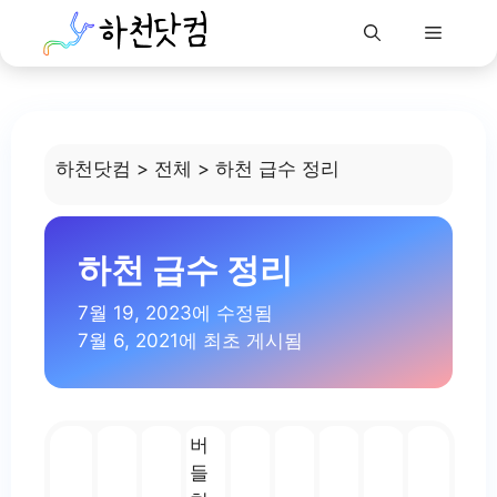
Menu
Skip
to
content
하천닷컴
>
전체
>
하천 급수 정리
하천 급수 정리
7월 19, 2023에 수정됨
7월 6, 2021에 최초 게시됨
버
들