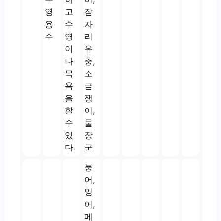
영
고
잠
용
수
자
수
영
리
이
유
나
충,
목
소
욕
금
을
쟁
할
이,
수
물
있
장
다.
군
붕
어,
잉
어,
메