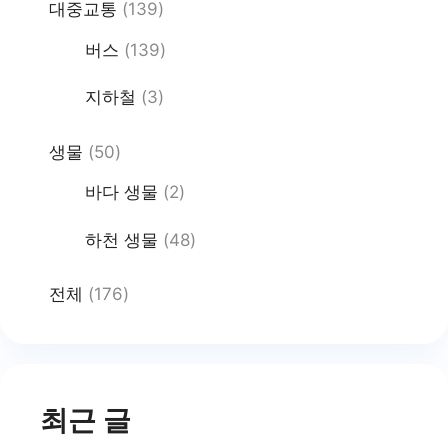
대중교통
(139)
버스
(139)
지하철
(3)
생물
(50)
바다 생물
(2)
하천 생물
(48)
전체
(176)
최근 글