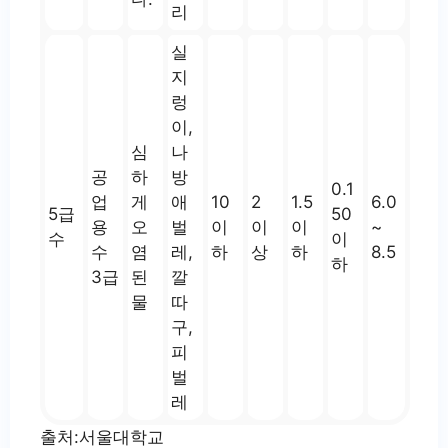
리
실
지
렁
이,
심
나
공
하
방
0.1
업
게
애
10
2
1.5
6.0
5급
50
용
오
벌
이
이
이
~
수
이
수
염
레,
하
상
하
8.5
하
3급
된
깔
물
따
구,
피
벌
레
출처:서울대학교