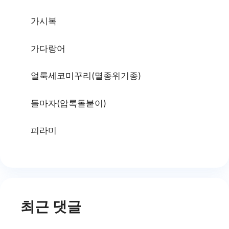
가시복
가다랑어
얼룩세코미꾸리(멸종위기종)
돌마자(압록돌붙이)
피라미
최근 댓글