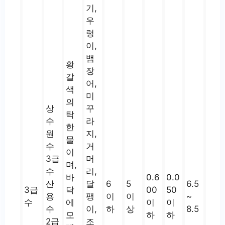
기,
우
렁
이,
뱀
황
장
갈
어,
색
미
의
상
꾸
탁
수
라
한
원
지,
물
수
거
이
3급
머
며,
수
리,
바
0.6
0.0
산
달
6
5
6.5
3급
닥
00
50
용
팽
이
이
~
수
에
이
이
수
이,
하
상
8.5
모
하
하
2급
조