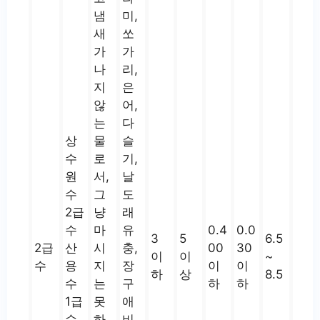
냄
미,
새
쏘
가
가
나
리,
지
은
않
어,
는
다
상
물
슬
수
로
기,
원
서,
날
수
그
도
2급
냥
래
수
마
유
0.4
0.0
3
5
6.5
2급
산
시
충,
00
30
이
이
~
수
용
지
장
이
이
하
상
8.5
수
는
구
하
하
1급
못
애
수
하
비,