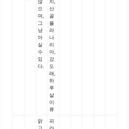
않
치,
으
산
며,
골
그
플
냥
라
마
나
실
리
수
아,
있
강
다.
도
래,
하
루
살
이
류
맑
피
고
라