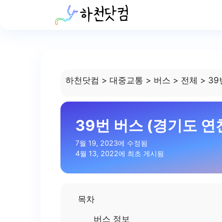
Skip
to
content
하천닷컴
>
대중교통
>
버스
>
전체
>
39
39번 버스 (경기도 연
7월 19, 2023에 수정됨
4월 13, 2022에 최초 게시됨
목차
버스 정보