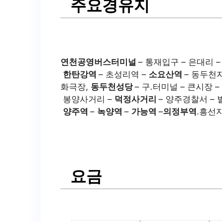
주요경유지
연천공영버스터미널
– 통재입구 – 은대리 
한탄강역
– 초성리역 –
소요산역
– 동두천
화극장,
동두천성당
– 구.터미널 – 큰시장 –
봉양사거리 –
덕정사거리
– 양주경찰서 –
양주역
–
녹양역
–
가능역
–
의정부역
.흥선
요금