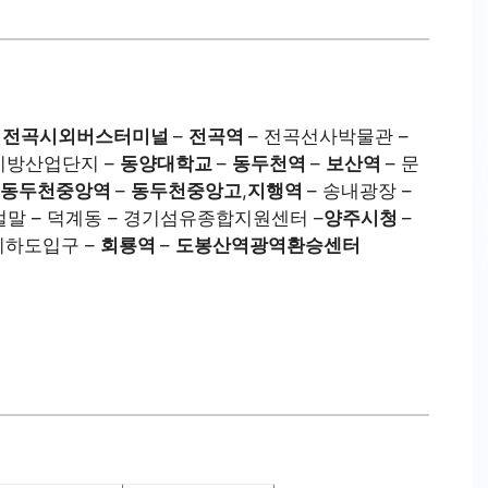
–
전곡시외버스터미널
–
전곡역
– 전곡선사박물관 –
지방산업단지 –
동양대학교
–
동두천역
–
보산역
– 문
동두천중앙역
–
동두천중앙고
,
지행역
– 송내광장 –
 벌말 – 덕계동 – 경기섬유종합지원센터 –
양주시청
–
지하도입구 –
회룡역
–
도봉산역광역환승센터