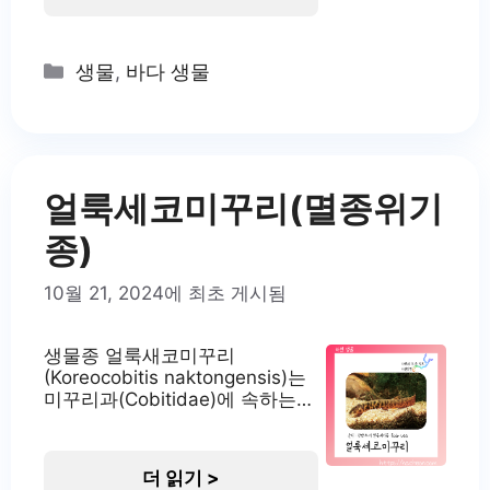
의미합니다. 가다랑어는 전 세계
열대 및 아열대 해역, 특히 태평
양, 대서양, 인도양의 외양성 해
Categories
생물
,
바다 생물
역에 널리 분포하며, 경제적으로
중요한 어종 중 하나입니다. 가다
랑어의 서식지 가다랑어는 주로
표층에서 수심 260m까지의 깨끗
한 외양성 해역에 서식합니다. 수
온 15-30°C의
얼룩세코미꾸리(멸종위기
종)
10월 21, 2024에 최초 게시됨
생물종 얼룩새코미꾸리
(Koreocobitis naktongensis)는
미꾸리과(Cobitidae)에 속하는
우리나라 고유종입니다. 이 종은
2000년에 신종으로 발표되었으
며, 이전에는 새코미꾸리로 알려
더 읽기 >
져 있었습니다. 얼룩새코미꾸리