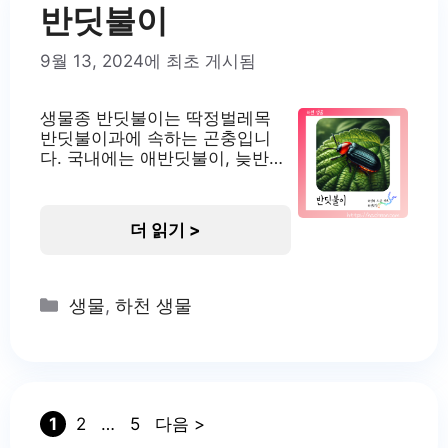
반딧불이
9월 13, 2024에 최초 게시됨
생물종 반딧불이는 딱정벌레목
반딧불이과에 속하는 곤충입니
다. 국내에는 애반딧불이, 늦반딧
불이, 파파리반딧불이 등 여러 종
이 서식하고 있습니다. 이들은 모
두 생물 발광 능력을 가지고 있어
더 읽기 >
밤에 빛을 냅니다. 반딧불이는 환
경 지표종으로 여겨지며, 깨끗한
자연환경에서만 서식할 수 있습
니다. 국내에서는 무주 일대의 반
Categories
생물
,
하천 생물
딧불이 서식지가 천연기념물로
지정되어 보호받고 있습니다. 반
딧불이의 서식지 반딧불이는 주
로 1급수의 맑은 물이 있는 계곡
이나 습지에서 서식합니다. 애반
딧불이의
Page
Page
Page
1
2
…
5
다음
>