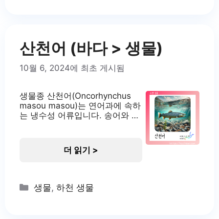
번식 방식으로 인해 연구자들의
관심을 받고 있습니다. 각시붕어
의 서식지 각시붕어는 주로 물살
이 약하고 수초가 풍부한
산천어 (바다 > 생물)
10월 6, 2024에 최초 게시됨
생물종 산천어(Oncorhynchus
masou masou)는 연어과에 속하
는 냉수성 어류입니다. 송어와 비
슷한 외형을 가진 독립적인 종으
로, 바다로 나가지 않고 담수에서
일생을 보냅니다. 한국의 토종 어
더 읽기 >
종으로, 맑고 차가운 계곡의 상류
에 주로 서식하며 생태학적으로
중요한 위치를 차지하고 있습니
다. 산천어는 환경의 변화에 민감
Categories
생물
,
하천 생물
하여 수질 오염의 지표종으로도
활용되고 있습니다. 산천어의 서
식지 산천어는 물이 맑고 매우 차