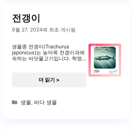
갑고 용존 산소가 풍부한 하천의
최상류에
전갱이
9월 27, 2024에 최초 게시됨
생물종 전갱이(Trachurus
japonicus)는 농어목 전갱이과에
속하는 바닷물고기입니다. 학명
은 Trachurus japonicus이며, 영
어로는 Japanese jack mackerel
이라고 불립니다. 일본어로는 마
더 읽기 >
아지(マアジ)라고 합니다. 전갱이
는 우리나라 연안에서 흔히 볼 수
있는 어종으로, 경제적으로도 중
요한 수산자원입니다. 이 물고기
Categories
생물
,
바다 생물
는 연중 낚시가 가능하며, 다양한
요리에 활용되는 인기 있는 어종
입니다. 전갱이의 서식지 전갱이
는 우리나라 삼면의 바다와 동중
국해에 널리 분포하고 있습니다.