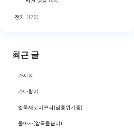
하천 생물
(48)
전체
(176)
최근 글
가시복
가다랑어
얼룩세코미꾸리(멸종위기종)
돌마자(압록돌붙이)