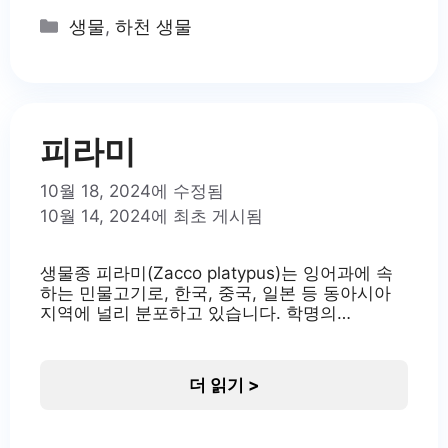
근 댐 건설과 하천 공사로 인해
Categories
생물
,
하천 생물
서식지가 교란되고 감소하고 있
어 보호가 필요한 상황입니다. 돌
마자의 보존은 한국 하천 생태계
의 건강성을 유지하는 데 중요한
역할을
피라미
10월 18, 2024에 수정됨
10월 14, 2024에 최초 게시됨
생물종 피라미(Zacco platypus)는 잉어과에 속
하는 민물고기로, 한국, 중국, 일본 등 동아시아
지역에 널리 분포하고 있습니다. 학명의
‘Zacco’는 작은 물고기를 의미하지 않으며, 학명
에서 비롯된 이름일 뿐입니다. ‘Platypus’는 그리
스어로 ‘넓은 발’을 뜻하여 피라미의 넓적한 꼬리
더 읽기 >
지느러미를 나타냅니다. 피라미는 한국의 하천
생태계에서 중요한 위치를 차지하고 있으며, 생
태학적으로도 중요한 역할을 하고 있습니다. 피