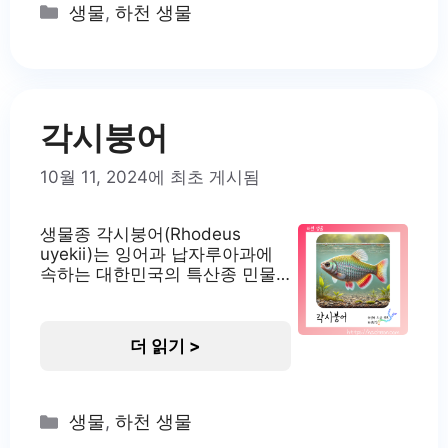
라미의 서식지 피라미는 주로 깨끗한 물(1급수)에
Categories
생물
,
하천 생물
서 서식하지만, 3급수
각시붕어
10월 11, 2024에 최초 게시됨
생물종 각시붕어(Rhodeus
uyekii)는 잉어과 납자루아과에
속하는 대한민국의 특산종 민물
고기입니다. 학명은 Rhodeus
uyekii Mori, 1935로, 일본의 어
류학자 모리 타메조에 의해 명명
더 읽기 >
되었습니다. 각시붕어는 주로 낙
동강 하류와 남부 지방의 하천에
분포하고 있습니다. 이 종은 생태
학적으로 매우 중요한 가치를 지
Categories
생물
,
하천 생물
니고 있으며, 특히 그들의 독특한