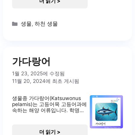
더 읽기 >
어 있습니다. 가시복은 전 세계의
열대 및 온대 해역에 널리 분포하
고 있으며, 우리나라의 남해와 일
본 주변 해역에서도 서식하고 있
Categories
생물
,
하천 생물
습니다. 가시복의 서식지 가시복
은 주로 수심 2~35m의 모래펄이
나 암초 지역에 서식합니다. 식성
은 야행성으로, 주로 밤에 활동하
며 저서무척추동물을 먹이로 삼
습니다. 특히 성게나 작은
가다랑어
1월 23, 2025에 수정됨
11월 20, 2024에 최초 게시됨
생물종 가다랑어(Katsuwonus
pelamis)는 고등어목 고등어과에
속하는 해양 어류입니다. 학명의
‘Katsuwonus’는 학술적 명명법
에 따라 부여된 것으로, ‘가쓰
오’와 연관이 있습니다.
더 읽기 >
‘Pelamis’는 그리스어로 ‘참치’를