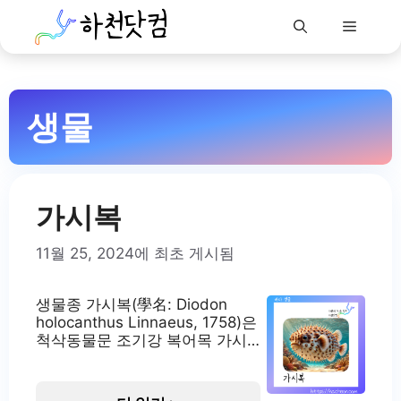
Menu
Skip
to
생물
content
가시복
11월 25, 2024에 최초 게시됨
생물종 가시복(學名: Diodon
holocanthus Linnaeus, 1758)은
척삭동물문 조기강 복어목 가시
복과에 속하는 어종입니다. 국제
자연보전연맹(IUCN) 적색목록에
서는 관심필요종(LC)으로 분류되