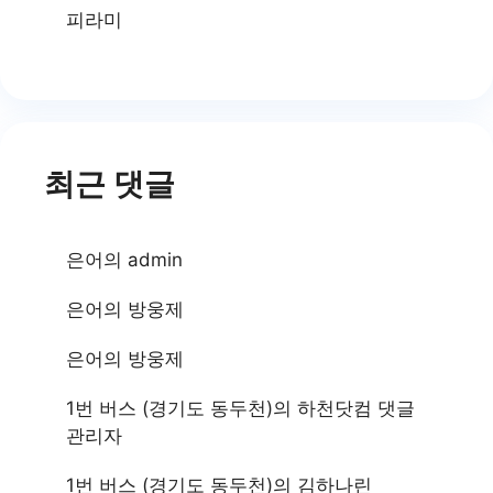
피라미
최근 댓글
은어
의
admin
은어
의
방웅제
은어
의
방웅제
1번 버스 (경기도 동두천)
의
하천닷컴 댓글
관리자
1번 버스 (경기도 동두천)
의
김하나린