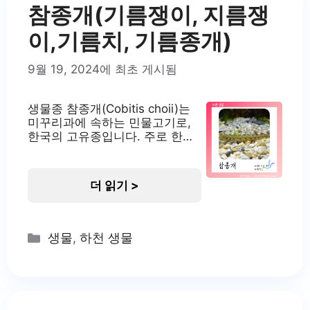
이들은 주로 중층에서 서식하며,
참종개(기름쟁이, 지름쟁
수심에
이,기름치, 기름종개)
9월 19, 2024에 최초 게시됨
생물종 참종개(Cobitis choii)는
미꾸리과에 속하는 민물고기로,
한국의 고유종입니다. 주로 한반
도의 서해로 흐르는 하천과 저수
지에서 서식합니다. 이 어종은 생
태학적으로 중요한 위치를 차지
더 읽기 >
하고 있으며, 한국의 수생태계 다
양성을 대표하는 어종 중 하나입
니다. 서식지 참종개는 주로 하천
의 중류에서 하류, 그리고 저수지
Categories
생물
,
하천 생물
와 같은 정수 환경에서도 서식합
니다. 자갈이나 모래가 깔린 완만
한 유속을 선호하며, 수질은 2급
수에서 3급수 정도에서 적응해
살아갑니다. 식성은 주로