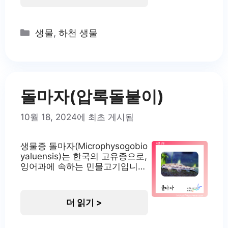
는 멸종위기 야생생물 I급으로 지
정되어 법적 보호를 받고 있습니
다. 이 물고기는 주로 낙동강 수
Categories
생물
,
하천 생물
계에서 서식하며 생태학적으로
매우 중요한 의미를 지니고 있습
니다. 얼룩새코미꾸리의 서식지
얼룩새코미꾸리는 주로 낙동강
중·상류 수역과 그 지류 하천에
서식합니다. 특히 자호천, 위천,
돌마자(압록돌붙이)
남강, 덕천강 중·상류 지역에서
10월 18, 2024에 최초 게시됨
생물종 돌마자(Microphysogobio
yaluensis)는 한국의 고유종으로,
잉어과에 속하는 민물고기입니
다. 주로 임진강, 한강, 금강의 중·
상류 지역에서 서식하는 저서성
소형 어류입니다. 이 종은 한국의
더 읽기 >
하천 생태계에서 중요한 위치를
차지하고 있으며, 환경 변화에 민
감한 지표종으로 여겨집니다. 최