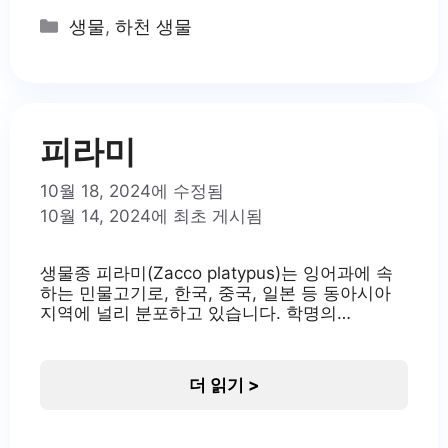
근 댐 건설과 하천 공사로 인해
Categories
생물
,
하천 생물
서식지가 교란되고 감소하고 있
어 보호가 필요한 상황입니다. 돌
마자의 보존은 한국 하천 생태계
의 건강성을 유지하는 데 중요한
역할을
피라미
10월 18, 2024에 수정됨
10월 14, 2024에 최초 게시됨
생물종 피라미(Zacco platypus)는 잉어과에 속
하는 민물고기로, 한국, 중국, 일본 등 동아시아
지역에 널리 분포하고 있습니다. 학명의
‘Zacco’는 작은 물고기를 의미하지 않으며, 학명
에서 비롯된 이름일 뿐입니다. ‘Platypus’는 그리
스어로 ‘넓은 발’을 뜻하여 피라미의 넓적한 꼬리
더 읽기 >
지느러미를 나타냅니다. 피라미는 한국의 하천
생태계에서 중요한 위치를 차지하고 있으며, 생
태학적으로도 중요한 역할을 하고 있습니다. 피