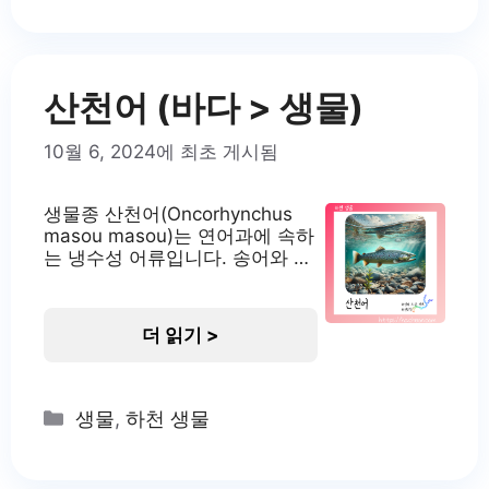
번식 방식으로 인해 연구자들의
관심을 받고 있습니다. 각시붕어
의 서식지 각시붕어는 주로 물살
이 약하고 수초가 풍부한
산천어 (바다 > 생물)
10월 6, 2024에 최초 게시됨
생물종 산천어(Oncorhynchus
masou masou)는 연어과에 속하
는 냉수성 어류입니다. 송어와 비
슷한 외형을 가진 독립적인 종으
로, 바다로 나가지 않고 담수에서
일생을 보냅니다. 한국의 토종 어
더 읽기 >
종으로, 맑고 차가운 계곡의 상류
에 주로 서식하며 생태학적으로
중요한 위치를 차지하고 있습니
다. 산천어는 환경의 변화에 민감
Categories
생물
,
하천 생물
하여 수질 오염의 지표종으로도
활용되고 있습니다. 산천어의 서
식지 산천어는 물이 맑고 매우 차