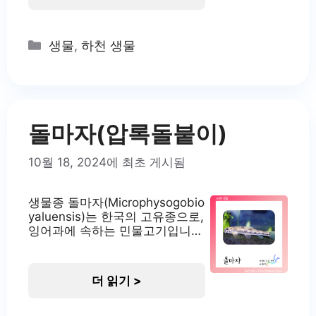
는 멸종위기 야생생물 I급으로 지
정되어 법적 보호를 받고 있습니
다. 이 물고기는 주로 낙동강 수
Categories
생물
,
하천 생물
계에서 서식하며 생태학적으로
매우 중요한 의미를 지니고 있습
니다. 얼룩새코미꾸리의 서식지
얼룩새코미꾸리는 주로 낙동강
중·상류 수역과 그 지류 하천에
서식합니다. 특히 자호천, 위천,
돌마자(압록돌붙이)
남강, 덕천강 중·상류 지역에서
10월 18, 2024에 최초 게시됨
생물종 돌마자(Microphysogobio
yaluensis)는 한국의 고유종으로,
잉어과에 속하는 민물고기입니
다. 주로 임진강, 한강, 금강의 중·
상류 지역에서 서식하는 저서성
소형 어류입니다. 이 종은 한국의
더 읽기 >
하천 생태계에서 중요한 위치를
차지하고 있으며, 환경 변화에 민
감한 지표종으로 여겨집니다. 최