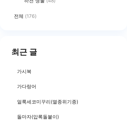
하천 생물
(48)
전체
(176)
최근 글
가시복
가다랑어
얼룩세코미꾸리(멸종위기종)
돌마자(압록돌붙이)