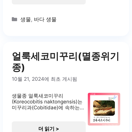
의미합니다. 가다랑어는 전 세계
열대 및 아열대 해역, 특히 태평
양, 대서양, 인도양의 외양성 해
Categories
생물
,
바다 생물
역에 널리 분포하며, 경제적으로
중요한 어종 중 하나입니다. 가다
랑어의 서식지 가다랑어는 주로
표층에서 수심 260m까지의 깨끗
한 외양성 해역에 서식합니다. 수
온 15-30°C의
얼룩세코미꾸리(멸종위기
종)
10월 21, 2024에 최초 게시됨
생물종 얼룩새코미꾸리
(Koreocobitis naktongensis)는
미꾸리과(Cobitidae)에 속하는
우리나라 고유종입니다. 이 종은
2000년에 신종으로 발표되었으
며, 이전에는 새코미꾸리로 알려
더 읽기 >
져 있었습니다. 얼룩새코미꾸리