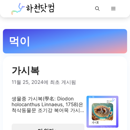
Menu
Skip
to
먹이
content
가시복
11월 25, 2024에 최초 게시됨
생물종 가시복(學名: Diodon
holocanthus Linnaeus, 1758)은
척삭동물문 조기강 복어목 가시
복과에 속하는 어종입니다. 국제
자연보전연맹(IUCN) 적색목록에
서는 관심필요종(LC)으로 분류되