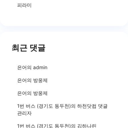
피라미
최근 댓글
은어
의
admin
은어
의
방웅제
은어
의
방웅제
1번 버스 (경기도 동두천)
의
하천닷컴 댓글
관리자
1번 버스 (경기도 동두천)
의
김하나린