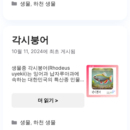
라미의 서식지 피라미는 주로 깨끗한 물(1급수)에
Categories
생물
,
하천 생물
서 서식하지만, 3급수
각시붕어
10월 11, 2024에 최초 게시됨
생물종 각시붕어(Rhodeus
uyekii)는 잉어과 납자루아과에
속하는 대한민국의 특산종 민물
고기입니다. 학명은 Rhodeus
uyekii Mori, 1935로, 일본의 어
류학자 모리 타메조에 의해 명명
더 읽기 >
되었습니다. 각시붕어는 주로 낙
동강 하류와 남부 지방의 하천에
분포하고 있습니다. 이 종은 생태
학적으로 매우 중요한 가치를 지
Categories
생물
,
하천 생물
니고 있으며, 특히 그들의 독특한