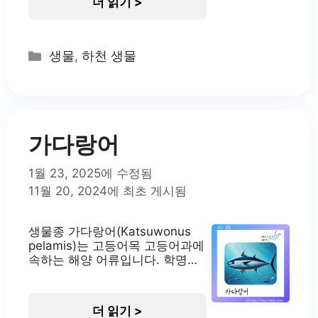
더 읽기 >
어 있습니다. 가시복은 전 세계의
열대 및 온대 해역에 널리 분포하
고 있으며, 우리나라의 남해와 일
본 주변 해역에서도 서식하고 있
Categories
생물
,
하천 생물
습니다. 가시복의 서식지 가시복
은 주로 수심 2~35m의 모래펄이
나 암초 지역에 서식합니다. 식성
은 야행성으로, 주로 밤에 활동하
며 저서무척추동물을 먹이로 삼
습니다. 특히 성게나 작은
가다랑어
1월 23, 2025에 수정됨
11월 20, 2024에 최초 게시됨
생물종 가다랑어(Katsuwonus
pelamis)는 고등어목 고등어과에
속하는 해양 어류입니다. 학명의
‘Katsuwonus’는 학술적 명명법
에 따라 부여된 것으로, ‘가쓰
오’와 연관이 있습니다.
더 읽기 >
‘Pelamis’는 그리스어로 ‘참치’를