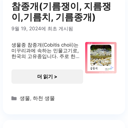
이들은 주로 중층에서 서식하며,
참종개(기름쟁이, 지름쟁
수심에
이,기름치, 기름종개)
9월 19, 2024에 최초 게시됨
생물종 참종개(Cobitis choii)는
미꾸리과에 속하는 민물고기로,
한국의 고유종입니다. 주로 한반
도의 서해로 흐르는 하천과 저수
지에서 서식합니다. 이 어종은 생
태학적으로 중요한 위치를 차지
더 읽기 >
하고 있으며, 한국의 수생태계 다
양성을 대표하는 어종 중 하나입
니다. 서식지 참종개는 주로 하천
의 중류에서 하류, 그리고 저수지
Categories
생물
,
하천 생물
와 같은 정수 환경에서도 서식합
니다. 자갈이나 모래가 깔린 완만
한 유속을 선호하며, 수질은 2급
수에서 3급수 정도에서 적응해
살아갑니다. 식성은 주로