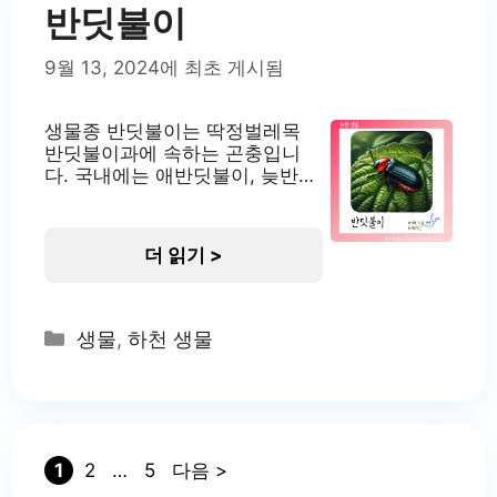
반딧불이
9월 13, 2024에 최초 게시됨
생물종 반딧불이는 딱정벌레목
반딧불이과에 속하는 곤충입니
다. 국내에는 애반딧불이, 늦반딧
불이, 파파리반딧불이 등 여러 종
이 서식하고 있습니다. 이들은 모
두 생물 발광 능력을 가지고 있어
더 읽기 >
밤에 빛을 냅니다. 반딧불이는 환
경 지표종으로 여겨지며, 깨끗한
자연환경에서만 서식할 수 있습
니다. 국내에서는 무주 일대의 반
Categories
생물
,
하천 생물
딧불이 서식지가 천연기념물로
지정되어 보호받고 있습니다. 반
딧불이의 서식지 반딧불이는 주
로 1급수의 맑은 물이 있는 계곡
이나 습지에서 서식합니다. 애반
딧불이의
Page
Page
Page
1
2
…
5
다음
>