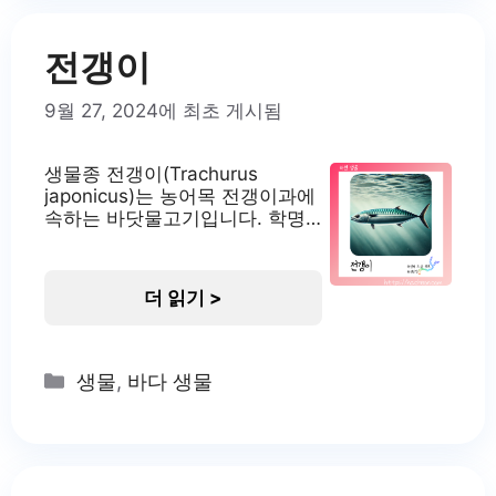
갑고 용존 산소가 풍부한 하천의
최상류에
전갱이
9월 27, 2024에 최초 게시됨
생물종 전갱이(Trachurus
japonicus)는 농어목 전갱이과에
속하는 바닷물고기입니다. 학명
은 Trachurus japonicus이며, 영
어로는 Japanese jack mackerel
이라고 불립니다. 일본어로는 마
더 읽기 >
아지(マアジ)라고 합니다. 전갱이
는 우리나라 연안에서 흔히 볼 수
있는 어종으로, 경제적으로도 중
요한 수산자원입니다. 이 물고기
Categories
생물
,
바다 생물
는 연중 낚시가 가능하며, 다양한
요리에 활용되는 인기 있는 어종
입니다. 전갱이의 서식지 전갱이
는 우리나라 삼면의 바다와 동중
국해에 널리 분포하고 있습니다.