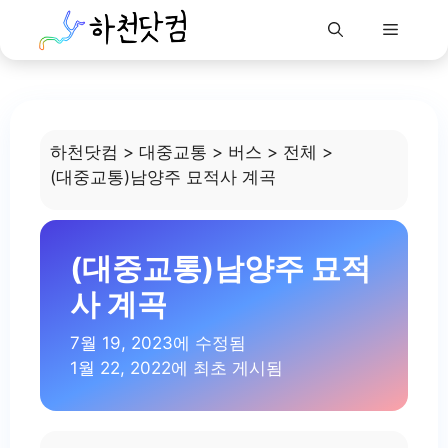
Menu
Skip
to
content
하천닷컴
>
대중교통
>
버스
>
전체
>
(대중교통)남양주 묘적사 계곡
(대중교통)남양주 묘적
사 계곡
7월 19, 2023에 수정됨
1월 22, 2022에 최초 게시됨