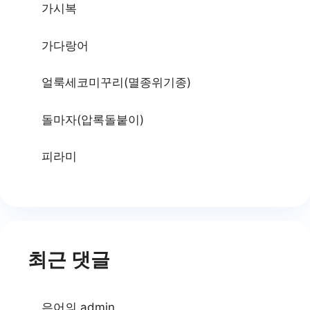
가시복
가다랑어
얼룩세코미꾸리(멸종위기종)
돌마자(압록돌붙이)
피라미
최근 댓글
은어
의
admin