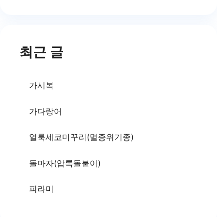
최근 글
가시복
가다랑어
얼룩세코미꾸리(멸종위기종)
돌마자(압록돌붙이)
피라미