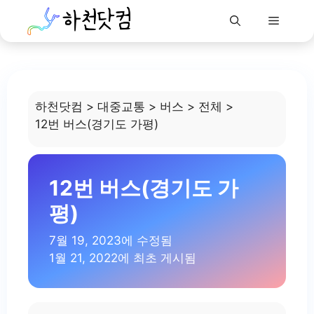
Menu
Skip
to
content
하천닷컴
>
대중교통
>
버스
>
전체
>
12번 버스(경기도 가평)
12번 버스(경기도 가
평)
7월 19, 2023에 수정됨
1월 21, 2022에 최초 게시됨