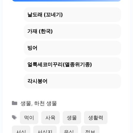
날도래 (꼬네기)
가재 (한국)
빙어
얼룩세코미꾸리(멸종위기종)
각시붕어
Categories
생물
,
하천 생물
Tags
먹이
사육
생물
생활력
서식
서식지
음식
정보