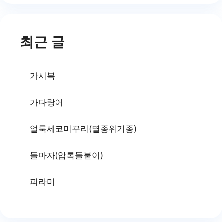
최근 글
가시복
가다랑어
얼룩세코미꾸리(멸종위기종)
돌마자(압록돌붙이)
피라미