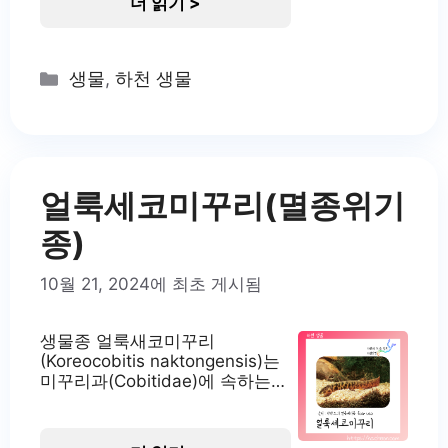
더 읽기 >
어 있습니다. 가시복은 전 세계의
열대 및 온대 해역에 널리 분포하
고 있으며, 우리나라의 남해와 일
본 주변 해역에서도 서식하고 있
Categories
생물
,
하천 생물
습니다. 가시복의 서식지 가시복
은 주로 수심 2~35m의 모래펄이
나 암초 지역에 서식합니다. 식성
은 야행성으로, 주로 밤에 활동하
며 저서무척추동물을 먹이로 삼
습니다. 특히 성게나 작은
얼룩세코미꾸리(멸종위기
종)
10월 21, 2024에 최초 게시됨
생물종 얼룩새코미꾸리
(Koreocobitis naktongensis)는
미꾸리과(Cobitidae)에 속하는
우리나라 고유종입니다. 이 종은
2000년에 신종으로 발표되었으
며, 이전에는 새코미꾸리로 알려