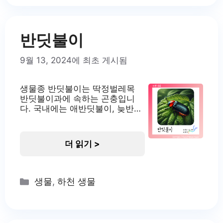
한 유속을 선호하며, 수질은 2급
수에서 3급수 정도에서 적응해
살아갑니다. 식성은 주로
반딧불이
9월 13, 2024에 최초 게시됨
생물종 반딧불이는 딱정벌레목
반딧불이과에 속하는 곤충입니
다. 국내에는 애반딧불이, 늦반딧
불이, 파파리반딧불이 등 여러 종
이 서식하고 있습니다. 이들은 모
두 생물 발광 능력을 가지고 있어
더 읽기 >
밤에 빛을 냅니다. 반딧불이는 환
경 지표종으로 여겨지며, 깨끗한
자연환경에서만 서식할 수 있습
니다. 국내에서는 무주 일대의 반
Categories
생물
,
하천 생물
딧불이 서식지가 천연기념물로
지정되어 보호받고 있습니다. 반
딧불이의 서식지 반딧불이는 주
로 1급수의 맑은 물이 있는 계곡