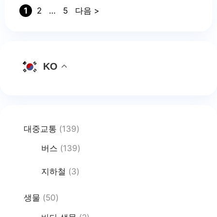
이의
Page
Page
Page
1
2
…
5
다음
>
KO
대중교통
(139)
버스
(139)
지하철
(3)
생물
(50)