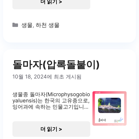
더 읽기 >
져 있었습니다. 얼룩새코미꾸리
는 멸종위기 야생생물 I급으로 지
정되어 법적 보호를 받고 있습니
다. 이 물고기는 주로 낙동강 수
Categories
생물
,
하천 생물
계에서 서식하며 생태학적으로
매우 중요한 의미를 지니고 있습
니다. 얼룩새코미꾸리의 서식지
얼룩새코미꾸리는 주로 낙동강
중·상류 수역과 그 지류 하천에
서식합니다. 특히 자호천, 위천,
돌마자(압록돌붙이)
남강, 덕천강 중·상류 지역에서
10월 18, 2024에 최초 게시됨
생물종 돌마자(Microphysogobio
yaluensis)는 한국의 고유종으로,
잉어과에 속하는 민물고기입니
다. 주로 임진강, 한강, 금강의 중·
상류 지역에서 서식하는 저서성
소형 어류입니다. 이 종은 한국의
더 읽기 >
하천 생태계에서 중요한 위치를
차지하고 있으며, 환경 변화에 민