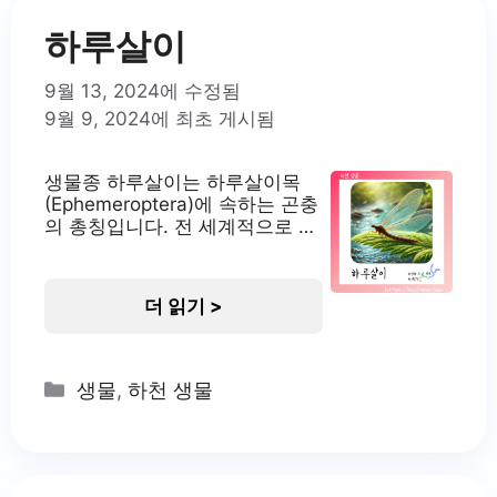
이나 습지에서 서식합니다. 애반
딧불이의
하루살이
9월 13, 2024에 수정됨
9월 9, 2024에 최초 게시됨
생물종 하루살이는 하루살이목
(Ephemeroptera)에 속하는 곤충
의 총칭입니다. 전 세계적으로 약
2,500여 종이 알려져 있으며, 반
수서곤충으로 분류됩니다. 하루
살이는 수질 상태를 나타내는 중
더 읽기 >
요한 지표종으로 여겨지며, 수생
태계에서 중요한 역할을 합니다.
이들은 유충 시기에 수중에서 생
활하다가 성체가 되면 짧은 기간
Categories
생물
,
하천 생물
동안 육상에서 생활합니다. 하루
살이라는 이름과 달리 성체는 일
반적으로 하루에서 이틀 정도 생
존하며, 유충 상태로는 몇 개월에
서 1년 이상 생존합니다. 하루살