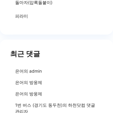
돌마자(압록돌붙이)
피라미
최근 댓글
은어
의
admin
은어
의
방웅제
은어
의
방웅제
1번 버스 (경기도 동두천)
의
하천닷컴 댓글
관리자