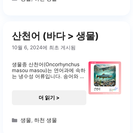
니고 있으며, 특히 그들의 독특한
번식 방식으로 인해 연구자들의
관심을 받고 있습니다. 각시붕어
의 서식지 각시붕어는 주로 물살
이 약하고 수초가 풍부한
산천어 (바다 > 생물)
10월 6, 2024에 최초 게시됨
생물종 산천어(Oncorhynchus
masou masou)는 연어과에 속하
는 냉수성 어류입니다. 송어와 비
슷한 외형을 가진 독립적인 종으
로, 바다로 나가지 않고 담수에서
일생을 보냅니다. 한국의 토종 어
더 읽기 >
종으로, 맑고 차가운 계곡의 상류
에 주로 서식하며 생태학적으로
중요한 위치를 차지하고 있습니
다. 산천어는 환경의 변화에 민감
Categories
생물
,
하천 생물
하여 수질 오염의 지표종으로도
활용되고 있습니다. 산천어의 서