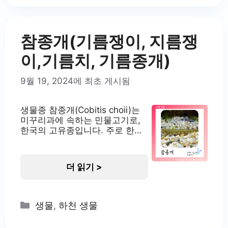
지하고 있습니다. 서식지 미유기
는 맑은 물뿐만 아니라 약간의 오
염이 있는 물에서도 서식할 수
참종개(기름쟁이, 지름쟁
이,기름치, 기름종개)
9월 19, 2024에 최초 게시됨
생물종 참종개(Cobitis choii)는
미꾸리과에 속하는 민물고기로,
한국의 고유종입니다. 주로 한반
도의 서해로 흐르는 하천과 저수
지에서 서식합니다. 이 어종은 생
태학적으로 중요한 위치를 차지
더 읽기 >
하고 있으며, 한국의 수생태계 다
양성을 대표하는 어종 중 하나입
니다. 서식지 참종개는 주로 하천
의 중류에서 하류, 그리고 저수지
Categories
생물
,
하천 생물
와 같은 정수 환경에서도 서식합
니다. 자갈이나 모래가 깔린 완만