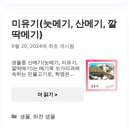
식지 산천어는 물이 맑고 매우 차
갑고 용존 산소가 풍부한 하천의
최상류에
미유기(눗메기, 산메기, 깔
딱메기)
9월 20, 2024에 최초 게시됨
생물종 산메기(눗메기, 미유기,
깔딱메기)는 메기목 쏘가리과에
속하는 민물고기로, 학명은
Liobagrus mediadiposalis입니
다. 이 물고기는 한반도에만 서식
하는 고유종으로, 우리나라의 토
더 읽기 >
종 어종 중 하나입니다. 산메기,
눗메기, 깔딱메기 등 여러 이름으
로 불리지만, 공식 명칭은 미유기
입니다. 이 물고기는 한국의 맑은
Categories
생물
,
하천 생물
계곡과 하천에서 주로 발견되며,
생태학적으로 중요한 위치를 차