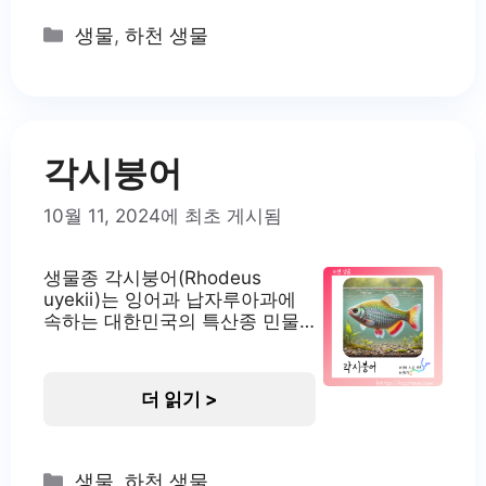
태학적으로도 중요한 역할을 하고 있습니다. 피
라미의 서식지 피라미는 주로 깨끗한 물(1급수)에
Categories
생물
,
하천 생물
서 서식하지만, 3급수
각시붕어
10월 11, 2024에 최초 게시됨
생물종 각시붕어(Rhodeus
uyekii)는 잉어과 납자루아과에
속하는 대한민국의 특산종 민물
고기입니다. 학명은 Rhodeus
uyekii Mori, 1935로, 일본의 어
류학자 모리 타메조에 의해 명명
더 읽기 >
되었습니다. 각시붕어는 주로 낙
동강 하류와 남부 지방의 하천에
분포하고 있습니다. 이 종은 생태
학적으로 매우 중요한 가치를 지
Categories
생물
,
하천 생물