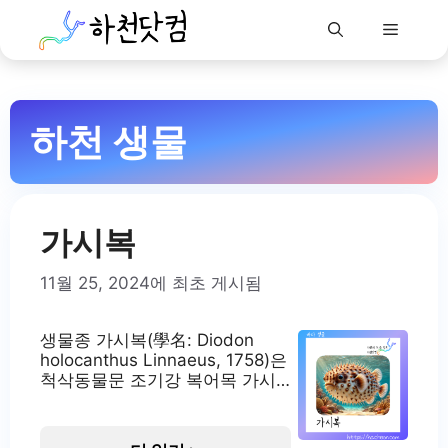
Menu
Skip
to
하천 생물
content
가시복
11월 25, 2024에 최초 게시됨
생물종 가시복(學名: Diodon
holocanthus Linnaeus, 1758)은
척삭동물문 조기강 복어목 가시
복과에 속하는 어종입니다. 국제
자연보전연맹(IUCN) 적색목록에
서는 관심필요종(LC)으로 분류되