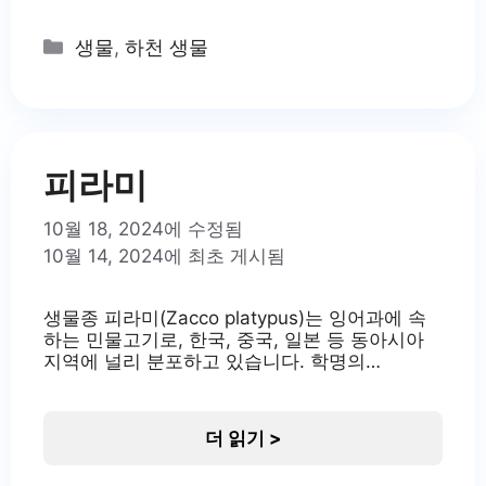
감한 지표종으로 여겨집니다. 최
근 댐 건설과 하천 공사로 인해
Categories
생물
,
하천 생물
서식지가 교란되고 감소하고 있
어 보호가 필요한 상황입니다. 돌
마자의 보존은 한국 하천 생태계
의 건강성을 유지하는 데 중요한
역할을
피라미
10월 18, 2024에 수정됨
10월 14, 2024에 최초 게시됨
생물종 피라미(Zacco platypus)는 잉어과에 속
하는 민물고기로, 한국, 중국, 일본 등 동아시아
지역에 널리 분포하고 있습니다. 학명의
‘Zacco’는 작은 물고기를 의미하지 않으며, 학명
에서 비롯된 이름일 뿐입니다. ‘Platypus’는 그리
스어로 ‘넓은 발’을 뜻하여 피라미의 넓적한 꼬리
더 읽기 >
지느러미를 나타냅니다. 피라미는 한국의 하천
생태계에서 중요한 위치를 차지하고 있으며, 생