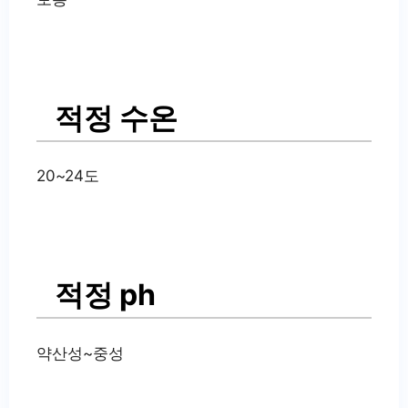
적정 수온
20~24도
적정 ph
약산성~중성