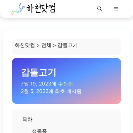
Menu
Skip
to
content
하천닷컴
>
전체
>
감돌고기
감돌고기
7월 19, 2023에 수정됨
2월 5, 2022에 최초 게시됨
목차
생물종