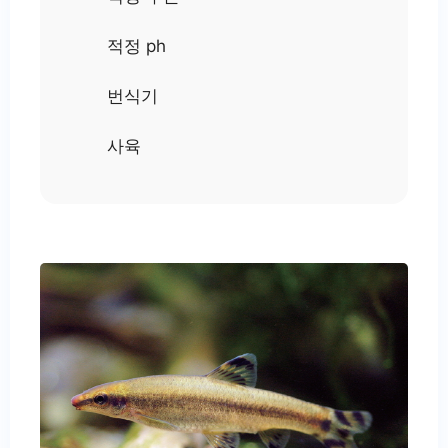
적정 ph
번식기
사육