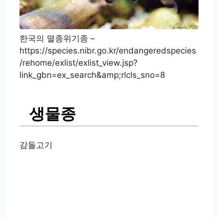
한국의 멸종위기종 –
https://species.nibr.go.kr/endangeredspecies
/rehome/exlist/exlist_view.jsp?
link_gbn=ex_search&amp;rlcls_sno=8
생물종
감돌고기