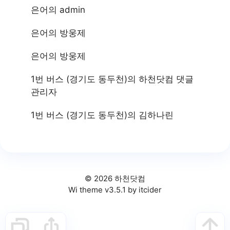
은어
의
admin
은어
의
방웅제
은어
의
방웅제
1번 버스 (경기도 동두천)
의
하천닷컴 댓글
관리자
1번 버스 (경기도 동두천)
의
김하나린
© 2026 하천닷컴
Wi theme v3.5.1 by itcider