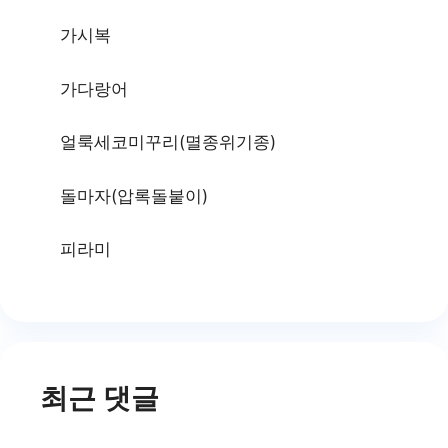
가시복
가다랑어
얼룩세코미꾸리(멸종위기종)
돌마자(압록돌붙이)
피라미
최근 댓글