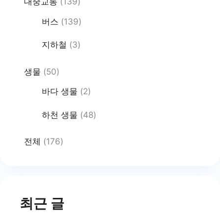
대중교통
(139)
버스
(139)
지하철
(3)
생물
(50)
바다 생물
(2)
하천 생물
(48)
전체
(176)
최근 글