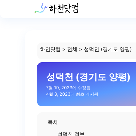
Skip
to
content
하천닷컴
>
전체
>
성덕천 (경기도 양평)
성덕천 (경기도 양평)
7월 19, 2023에 수정됨
4월 3, 2023에 최초 게시됨
목차
성덕천 정보