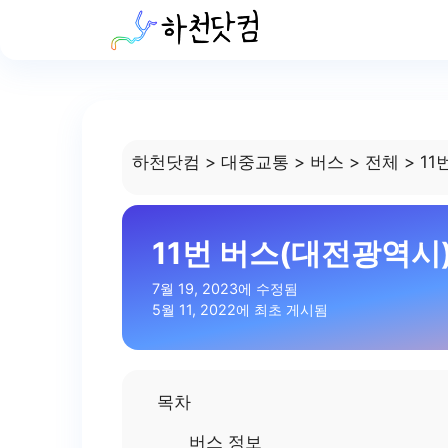
Skip
to
content
하천닷컴
>
대중교통
>
버스
>
전체
>
11
11번 버스(대전광역시
7월 19, 2023에 수정됨
5월 11, 2022에 최초 게시됨
목차
버스 정보