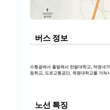
버스 정보
수통골에서 출발해서 한밭대학교, 덕명네거리
등학교, 도로교통공단, 목원대학교를 거쳐
노선 특징