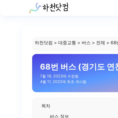
Skip
to
content
하천닷컴
>
대중교통
>
버스
>
전체
>
68
68번 버스 (경기도 연
7월 19, 2023에 수정됨
4월 11, 2022에 최초 게시됨
목차
버스 정보