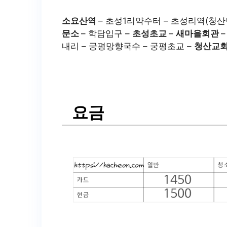
소요산역
– 초성1리약수터 – 초성리역(청
문소
– 학담입구 –
초성초교
–
새마을회관
–
내리 – 궁평망향국수 – 궁평초교 –
청산교
요금