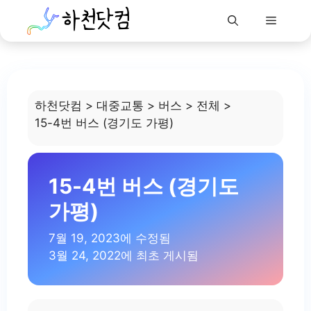
Menu
Skip
to
content
하천닷컴
>
대중교통
>
버스
>
전체
>
15-4번 버스 (경기도 가평)
15-4번 버스 (경기도
가평)
7월 19, 2023에 수정됨
3월 24, 2022에 최초 게시됨