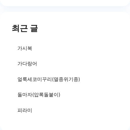
최근 글
가시복
가다랑어
얼룩세코미꾸리(멸종위기종)
돌마자(압록돌붙이)
피라미