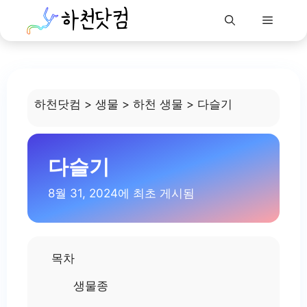
Menu
Skip
to
content
하천닷컴
>
생물
>
하천 생물
>
다슬기
다슬기
8월 31, 2024에 최초 게시됨
목차
생물종