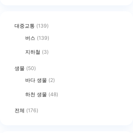
대중교통
(139)
버스
(139)
지하철
(3)
생물
(50)
바다 생물
(2)
하천 생물
(48)
전체
(176)