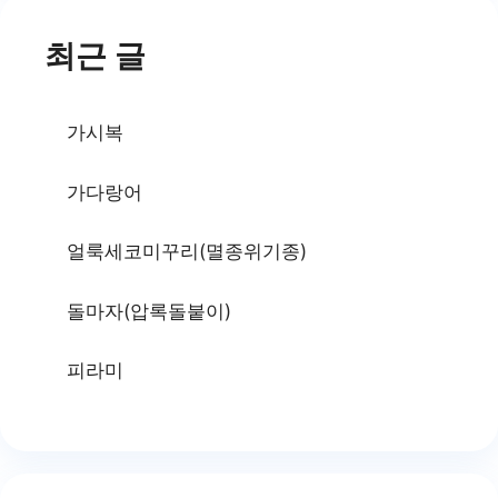
최근 글
가시복
가다랑어
얼룩세코미꾸리(멸종위기종)
돌마자(압록돌붙이)
피라미