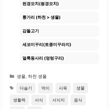
된경모치(됭경모치)
퉁가리 (하천 > 생물)
감돌고기
세코미꾸리(토종미꾸라지)
얼룩동사리 (멍텅구리)
Categories
생물
,
하천 생물
Tags
다슬기
먹이
사육
생물
생활력
서식
서식지
음식